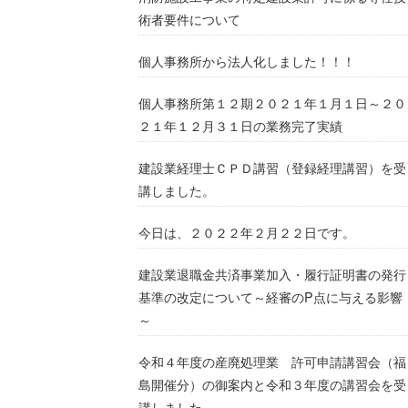
術者要件について
個人事務所から法人化しました！！！
個人事務所第１２期２０２１年１月１日～２０
２１年１２月３１日の業務完了実績
建設業経理士ＣＰＤ講習（登録経理講習）を受
講しました。
今日は、２０２２年２月２２日です。
建設業退職金共済事業加入・履行証明書の発行
基準の改定について～経審のP点に与える影響
～
令和４年度の産廃処理業 許可申請講習会（福
島開催分）の御案内と令和３年度の講習会を受
講しました。