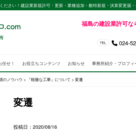
ください！建設業新規許可・更新・業種追加・般特新規・決算変更届・
福島の建設業許可な
024-52
TEL
お任せ！
お役立ちコンテンツ
お知らせ
事務所紹介・プロフィ
>
>
変遷
請のノウハウ
「軽微な工事」について
変遷
投稿日：2020/08/16