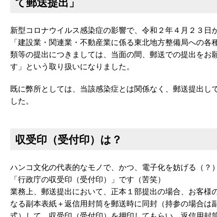
て郵送提出」
新型コロナウイルス感染症の影響で、令和２年４月２３日
「建設業・関連業・不動産業に係る東北地方整備局への各
類等の提出につきましては、当面の間、郵送での提出をお
す」という取り扱いになりました。
既に弊所としては、当該感染症とは関係なく、郵送提出し
した。
収受印（受付印）は？
ハンコ文化の代表的なモノで、かつ、電子化を妨げる（？
「行政庁の収受印（受付印）」です（苦笑）
業務上、郵送提出において、正本１部提出の場合、お客様
なる副本表紙＋返信用封筒を郵送時に同封（持参の場合は
式）して、収受印（受付印）を押印してもらい、返信用封