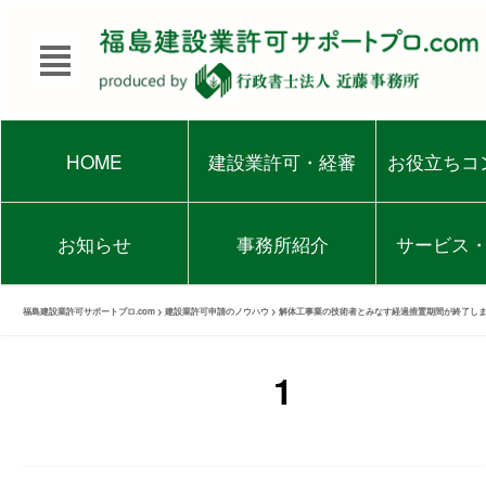
HOME
建設業許可・経審
お役立ちコ
お知らせ
事務所紹介
サービス
福島建設業許可サポートプロ.com
>
建設業許可申請のノウハウ
>
解体工事業の技術者とみなす経過措置期間が終了し
1