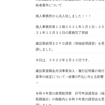
術者要件について
個人事務所から法人化しました！！！
個人事務所第１２期２０２１年１月１日～２０
２１年１２月３１日の業務完了実績
建設業経理士ＣＰＤ講習（登録経理講習）を受
講しました。
今日は、２０２２年２月２２日です。
建設業退職金共済事業加入・履行証明書の発行
基準の改定について～経審のP点に与える影響
～
令和４年度の産廃処理業 許可申請講習会（福
島開催分）の御案内と令和３年度の講習会を受
講しました。